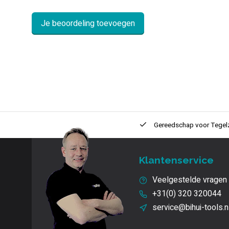
Je beoordeling toevoegen
ntie
2 + 1 Jaar
Innovatie
en kwaliteit
Gereedschap voor
Tegel
Klantenservice
Veelgestelde vragen
+31(0) 320 320044
service@bihui-tools.n