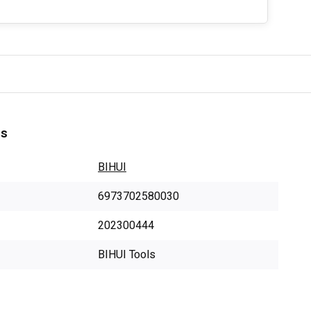
es
BIHUI
6973702580030
202300444
BIHUI Tools