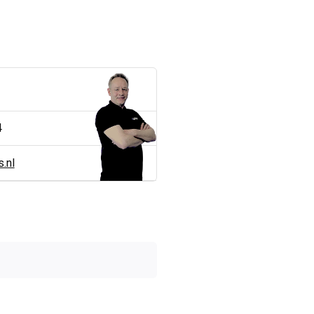
4
.nl