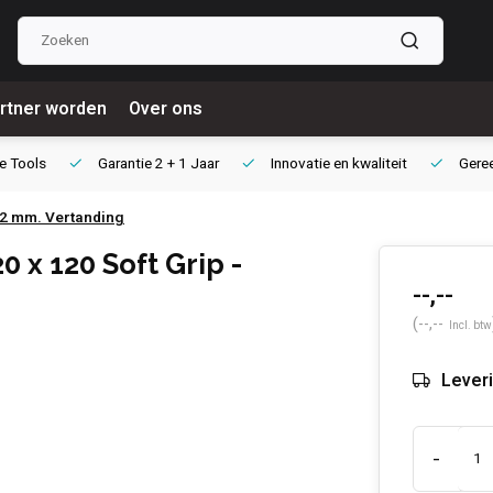
rtner worden
Over ons
e Tools
Garantie
2 + 1 Jaar
Innovatie
en kwaliteit
Gere
12 mm. Vertanding
 x 120 Soft Grip -
--,--
(--,--
Incl. btw
Leveri
-