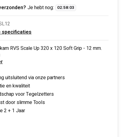
verzonden?
Je hebt nog:
02
:
58
:
02
SL12
e specificaties
mkam RVS Scale Up 320 x 120 Soft Grip - 12 mm.
g
r
ng uitsluitend via onze partners
ie en kwaliteit
schap voor Tegelzetters
nst door slimme Tools
ie 2 + 1 Jaar