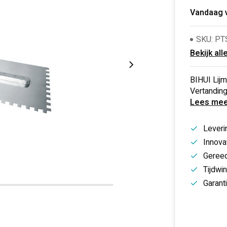
Vandaag 
SKU: PT
Bekijk all
BIHUI Lij
Vertandin
Lees mee
Leveri
Innovat
Gereed
Tijdwi
Garant