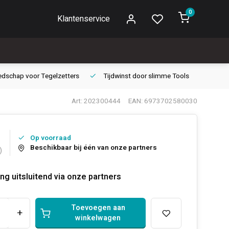
0
Klantenservice
edschap voor
Tegelzetters
Tijdwinst door
slimme Tools
Gara
Art: 202300444
EAN: 6973702580030
Op voorraad
Beschikbaar bij één van onze partners
)
ng uitsluitend via onze partners
Toevoegen aan
+
winkelwagen