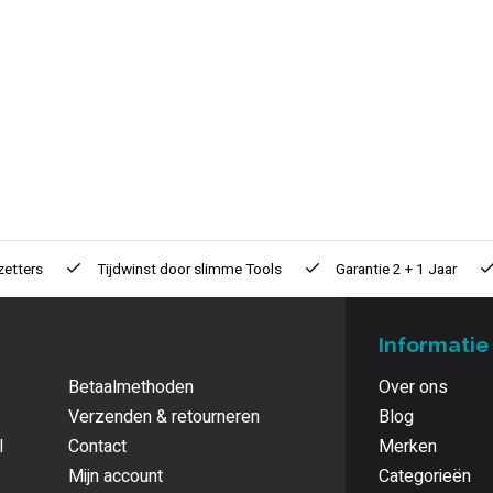
zetters
Tijdwinst door
slimme Tools
Garantie
2 + 1 Jaar
Informatie
Betaalmethoden
Over ons
Verzenden & retourneren
Blog
l
Contact
Merken
Mijn account
Categorieën