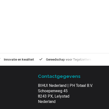
Innovatie
en kwaliteit
Gereedschap voor
Tegelzetters
Tijd
Contactgegevens
BIHUI Nederland | PH Totaal B.V.
Schoepenweg 45
8243 PX, Lelystad
Nederland