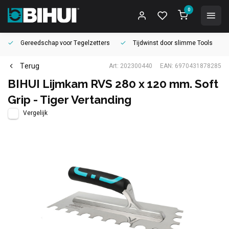
0
Gereedschap voor
Tegelzetters
Tijdwinst door
slimme Tools
Terug
Art: 202300440
EAN: 6970431878285
BIHUI Lijmkam RVS 280 x 120 mm. Soft
Grip - Tiger Vertanding
Vergelijk