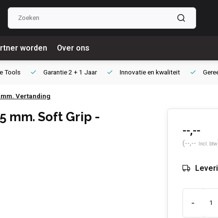
rtner worden
Over ons
e Tools
Garantie
2 + 1 Jaar
Innovatie
en kwaliteit
Gere
0 mm. Vertanding
 mm. Soft Grip -
--,--
(--,--
Incl. btw
Leveri
-