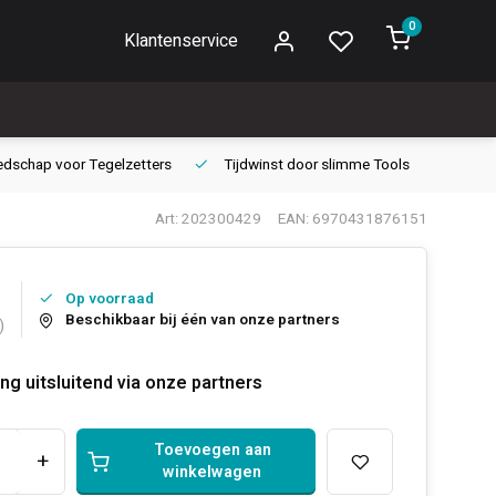
0
Klantenservice
edschap voor
Tegelzetters
Tijdwinst door
slimme Tools
Gara
Art: 202300429
EAN: 6970431876151
Op voorraad
Beschikbaar bij één van onze partners
)
ng uitsluitend via onze partners
Toevoegen aan
+
winkelwagen