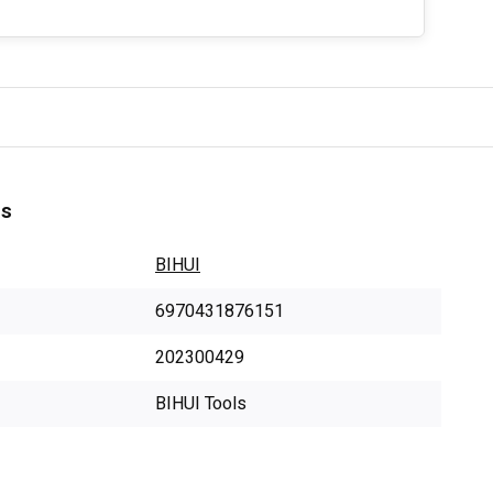
es
BIHUI
6970431876151
202300429
BIHUI Tools