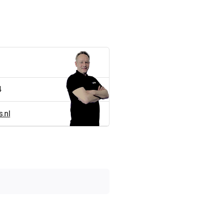
4
.nl