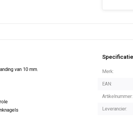
Specificati
tanding van 10 mm.
Merk:
EAN:
Artikelnummer:
role
Leverancier:
inknagels