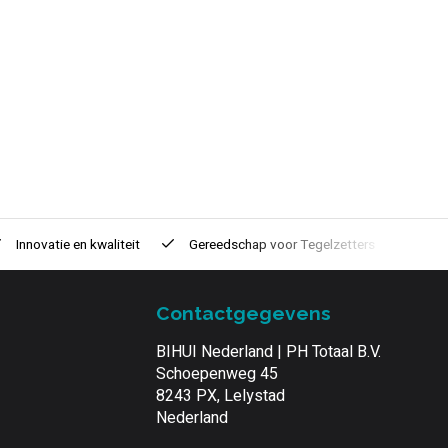
Innovatie
en kwaliteit
Gereedschap voor
Tegelzetters
Tijd
Contactgegevens
BIHUI Nederland | PH Totaal B.V.
Schoepenweg 45
8243 PX, Lelystad
Nederland