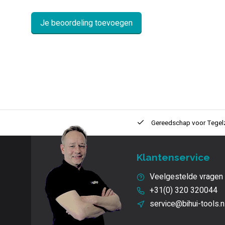
Je beoordeling toevoegen
ntie
2 + 1 Jaar
Innovatie
en kwaliteit
Gereedschap voor
Tegel
Klantenservice
Veelgestelde vragen
+31(0) 320 320044
service@bihui-tools.n