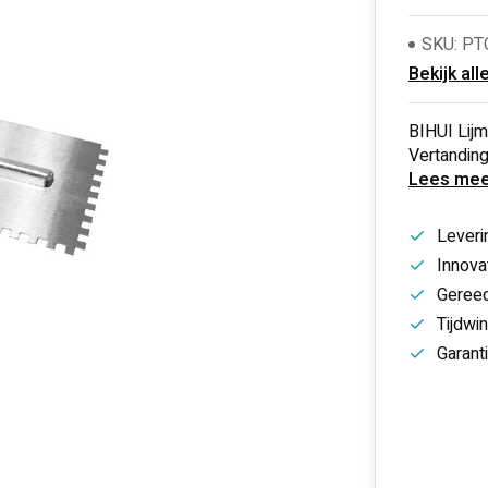
SKU: PT
Bekijk all
BIHUI Lij
Vertandin
Lees mee
Leveri
Innovat
Gereed
Tijdwi
Garant