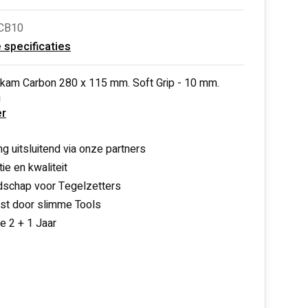
CB10
e specificaties
mkam Carbon 280 x 115 mm. Soft Grip - 10 mm.
g
r
ng uitsluitend via onze partners
ie en kwaliteit
schap voor Tegelzetters
nst door slimme Tools
ie 2 + 1 Jaar