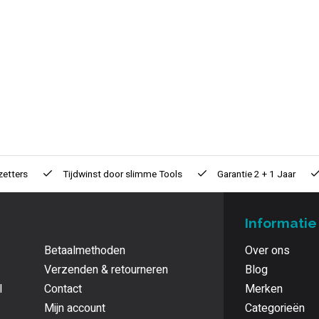
zetters
Tijdwinst door
slimme Tools
Garantie
2 + 1 Jaar
Informatie
Betaalmethoden
Over ons
Verzenden & retourneren
Blog
l
Contact
Merken
Mijn account
Categorieën