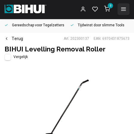
0
Gereedschap voor
Tegelzetters
Tijdwinst door
slimme Tools
Terug
Art: 202300137
EAN: 6970431875673
BIHUI Levelling Removal Roller
Vergelijk