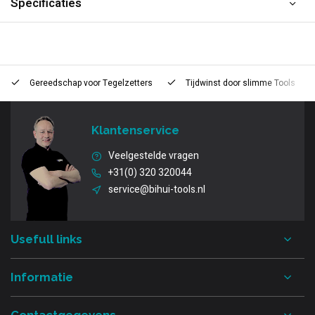
Specificaties
Gereedschap voor
Tegelzetters
Tijdwinst door
slimme Tools
Klantenservice
Veelgestelde vragen
+31(0) 320 320044
service@bihui-tools.nl
Usefull links
Informatie