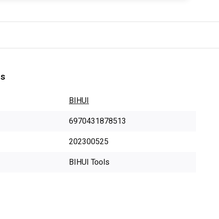
es
BIHUI
6970431878513
202300525
BIHUI Tools