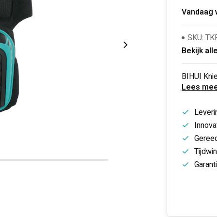
Vandaag 
SKU: TK
Bekijk all
BIHUI Kni
Lees mee
Leveri
Innovat
Gereed
Tijdwi
Garant