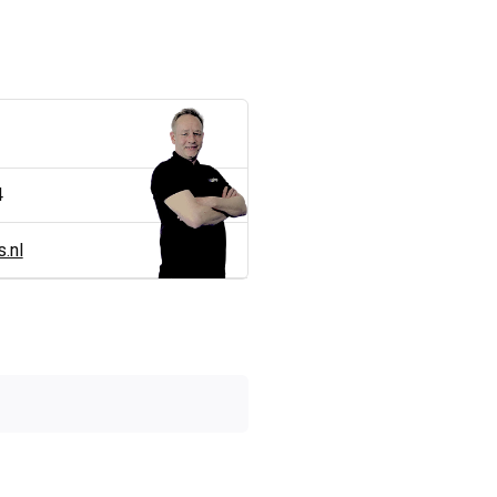
4
.nl