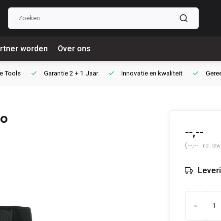
rtner worden
Over ons
e Tools
Garantie
2 + 1 Jaar
Innovatie
en kwaliteit
Gere
ro
--,--
(--,--
Incl. btw
Leveri
-