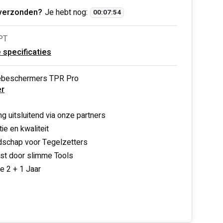
verzonden?
Je hebt nog:
00
:
07
:
54
PT
e specificaties
ebeschermers TPR Pro
r
ng uitsluitend via onze partners
ie en kwaliteit
schap voor Tegelzetters
nst door slimme Tools
ie 2 + 1 Jaar