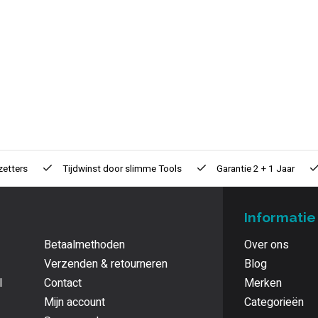
zetters
Tijdwinst door
slimme Tools
Garantie
2 + 1 Jaar
Informatie
Betaalmethoden
Over ons
Verzenden & retourneren
Blog
l
Contact
Merken
Mijn account
Categorieën