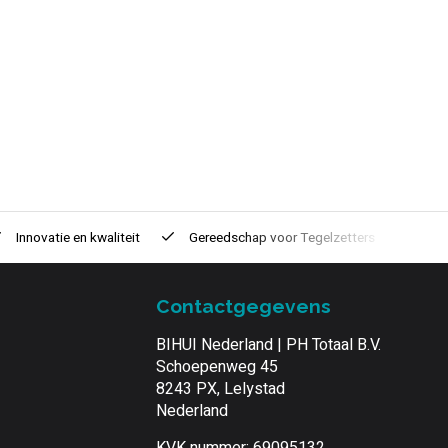
Innovatie
en kwaliteit
Gereedschap voor
Tegelzetters
Tijd
Contactgegevens
BIHUI Nederland | PH Totaal B.V.
Schoepenweg 45
8243 PX, Lelystad
Nederland