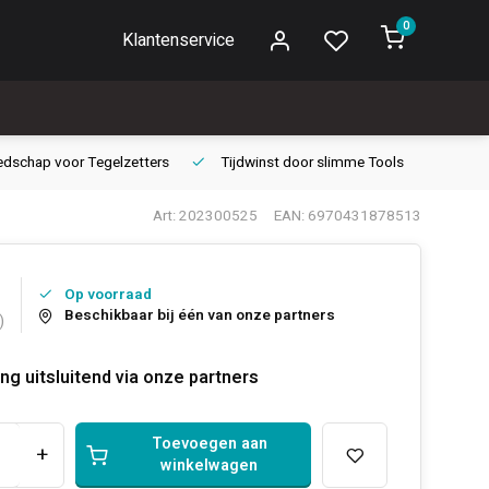
0
Klantenservice
edschap voor
Tegelzetters
Tijdwinst door
slimme Tools
Gara
Art: 202300525
EAN: 6970431878513
Op voorraad
Beschikbaar bij één van onze partners
)
ng uitsluitend via onze partners
Toevoegen aan
+
winkelwagen