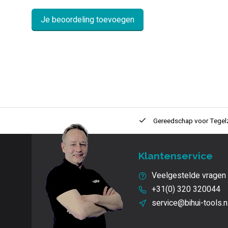
Je beoordeling toevoegen
ntie
2 + 1 Jaar
Innovatie
en kwaliteit
Gereedschap voor
Tegel
Klantenservice
Veelgestelde vragen
+31(0) 320 320044
service@bihui-tools.n