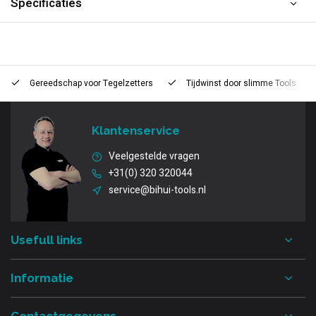
Specificaties
Gereedschap voor
Tegelzetters
Tijdwinst door
slimme Tools
Klantenservice
Veelgestelde vragen
+31(0) 320 320044
service@bihui-tools.nl
Usefull links
Informatie