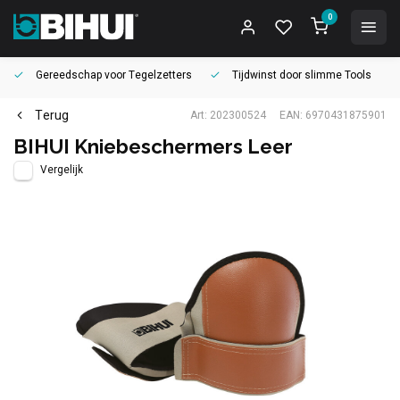
0
Gereedschap voor
Tegelzetters
Tijdwinst door
slimme Tools
Terug
Art: 202300524
EAN: 6970431875901
BIHUI Kniebeschermers Leer
Vergelijk