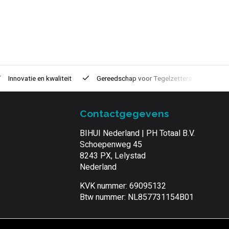
Innovatie
en kwaliteit
Gereedschap voor
Tegelzetters
Tijd
Contactgegevens
BIHUI Nederland | PH Totaal B.V.
Schoepenweg 45
8243 PX, Lelystad
Nederland
KVK nummer: 69095132
Btw nummer: NL857731154B01