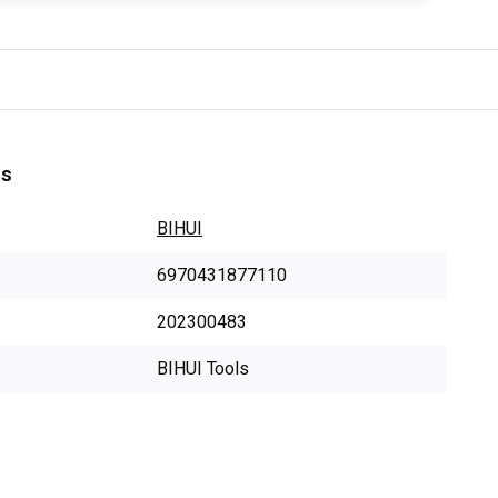
es
BIHUI
6970431877110
202300483
BIHUI Tools