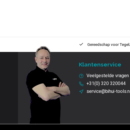
ntie
2 + 1 Jaar
Innovatie
en kwaliteit
Gereedschap voor
Tegel
Klantenservice
Veelgestelde vragen
+31(0) 320 320044
service@bihui-tools.n