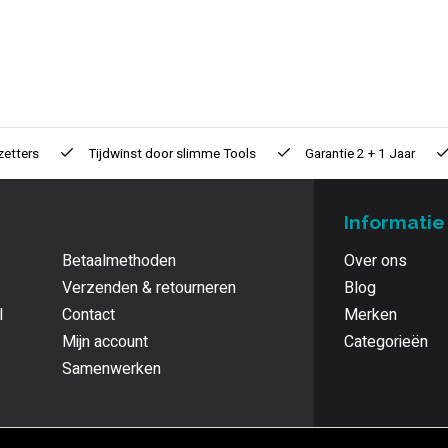
zetters
Tijdwinst door
slimme Tools
Garantie
2 + 1 Jaar
Informatie
Betaalmethoden
Over ons
Verzenden & retourneren
Blog
l
Contact
Merken
Mijn account
Categorieën
Samenwerken