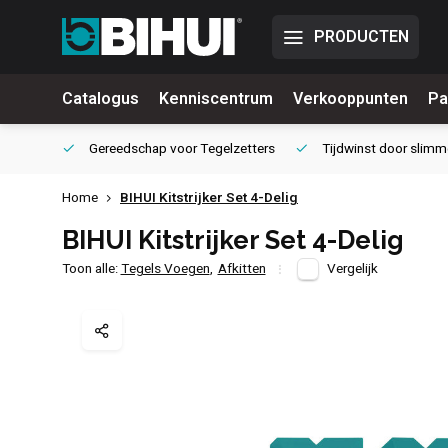
PRODUCTEN
Catalogus
Kenniscentrum
Verkooppunten
Pa
waliteit
Gereedschap voor
Tegelzetters
Tijdwinst door
slimm
Home
BIHUI Kitstrijker Set 4-Delig
BIHUI Kitstrijker Set 4-Delig
Toon alle:
Tegels Voegen
,
Afkitten
Vergelijk