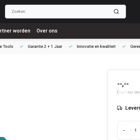
rtner worden
Over ons
e Tools
Garantie
2 + 1 Jaar
Innovatie
en kwaliteit
Gere
--,--
(--,--
Incl. btw
Leveri
-