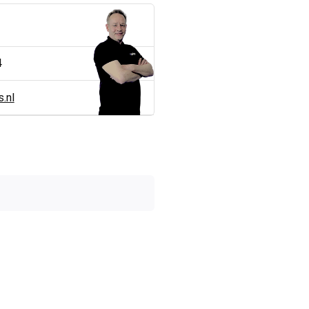
4
.nl