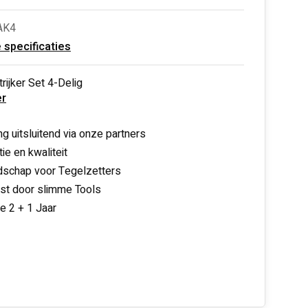
AK4
e specificaties
trijker Set 4-Delig
r
ng uitsluitend via onze partners
ie en kwaliteit
schap voor Tegelzetters
nst door slimme Tools
ie 2 + 1 Jaar