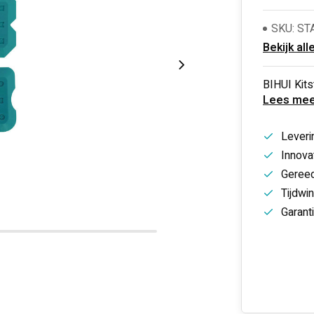
SKU: ST
Bekijk all
BIHUI Kits
Lees mee
Leveri
Innovat
Gereed
Tijdwi
Garant