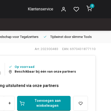
0
Klantenservice
edschap voor
Tegelzetters
Tijdwinst door
slimme Tools
Gara
Art: 202300483
EAN: 6970431877110
Op voorraad
Beschikbaar bij één van onze partners
)
ng uitsluitend via onze partners
Toevoegen aan
+
winkelwagen