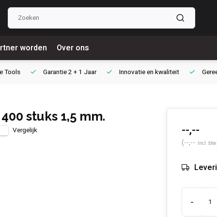
rtner worden
Over ons
e Tools
Garantie
2 + 1 Jaar
Innovatie
en kwaliteit
Gere
 400 stuks 1,5 mm.
--,--
Vergelijk
(--,--
Incl. btw
Leveri
-