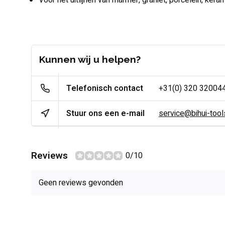
Voor het uitlijnen van marmer, graniet, porcelein, keram
Kunnen wij u helpen?
Telefonisch contact
+31(0) 320 32004
Stuur ons een e-mail
service@bihui-tools
Reviews
0/10
Geen reviews gevonden