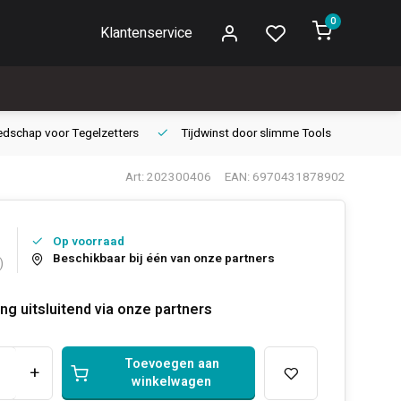
0
Klantenservice
edschap voor
Tegelzetters
Tijdwinst door
slimme Tools
Gara
Art: 202300406
EAN: 6970431878902
Op voorraad
Beschikbaar bij één van onze partners
)
ng uitsluitend via onze partners
Toevoegen aan
+
winkelwagen