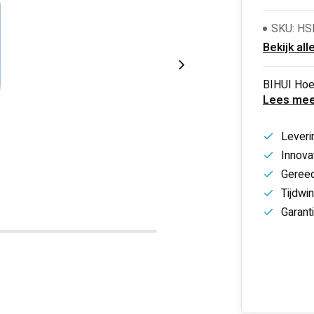
SKU: HS
Bekijk all
BIHUI Hoef
Lees mee
Leveri
Innovat
Gereed
Tijdwi
Garant