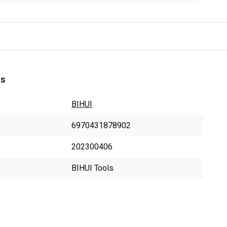
es
BIHUI
6970431878902
202300406
BIHUI Tools