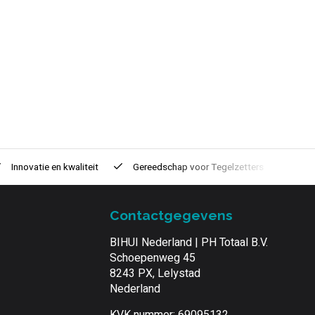
Innovatie
en kwaliteit
Gereedschap voor
Tegelzetters
Tijd
Contactgegevens
BIHUI Nederland | PH Totaal B.V.
Schoepenweg 45
8243 PX, Lelystad
Nederland