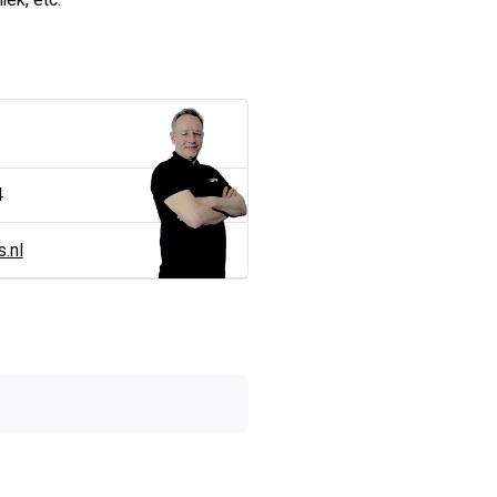
iek, etc.
4
.nl