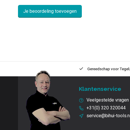
Je beoordeling toevoegen
ntie
2 + 1 Jaar
Innovatie
en kwaliteit
Gereedschap voor
Tegel
Klantenservice
Veelgestelde vragen
+31(0) 320 320044
service@bihui-tools.n