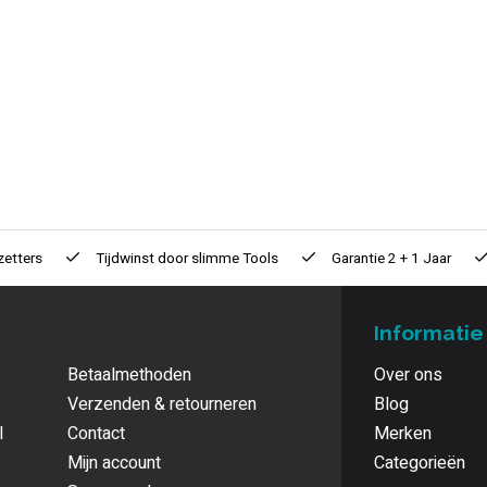
zetters
Tijdwinst door
slimme Tools
Garantie
2 + 1 Jaar
Informatie
Betaalmethoden
Over ons
Verzenden & retourneren
Blog
l
Contact
Merken
Mijn account
Categorieën