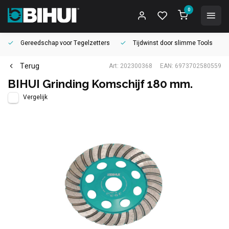
0
Gereedschap voor
Tegelzetters
Tijdwinst door
slimme Tools
Terug
Art: 202300368
EAN: 6973702580559
BIHUI Grinding Komschijf 180 mm.
Vergelijk