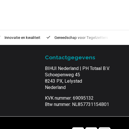
Innovatie
en kwaliteit
Gereedschap voor
Tegelzetters
Tijd
Contactgegevens
BIHUI Nederland | PH Totaal B.V.
Schoepenweg 45
8243 PX, Lelystad
Nederland
KVK nummer: 69095132
Btw nummer: NL857731154B01