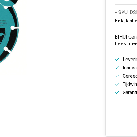
SKU: D
Bekijk all
BIHUI Gen
Lees mee
Leveri
Innovat
Gereed
Tijdwi
Garant