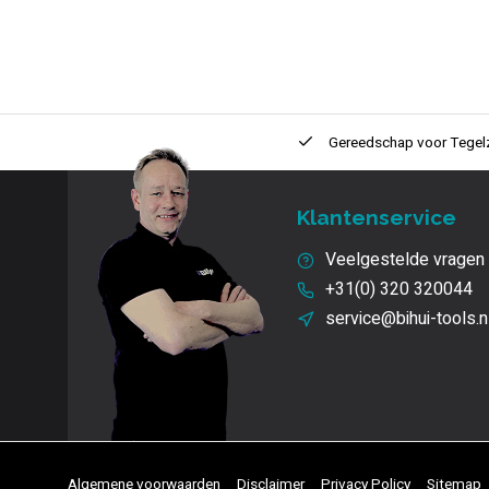
ntie
2 + 1 Jaar
Innovatie
en kwaliteit
Gereedschap voor
Tegel
Klantenservice
Veelgestelde vragen
+31(0) 320 320044
service@bihui-tools.n
Algemene voorwaarden
Disclaimer
Privacy Policy
Sitemap