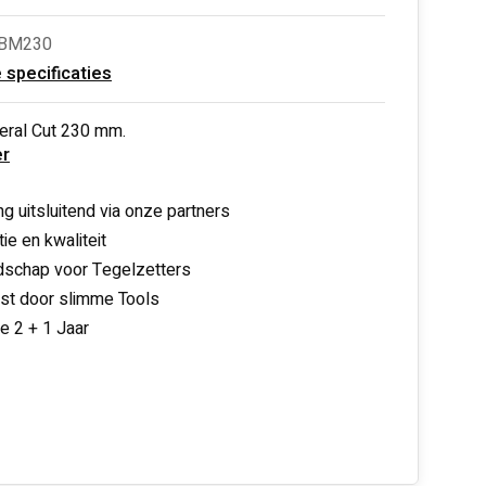
SBM230
e specificaties
eral Cut 230 mm.
r
ng uitsluitend via onze partners
ie en kwaliteit
schap voor Tegelzetters
nst door slimme Tools
ie 2 + 1 Jaar