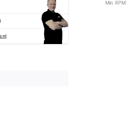
Min. RPM:
4
.nl