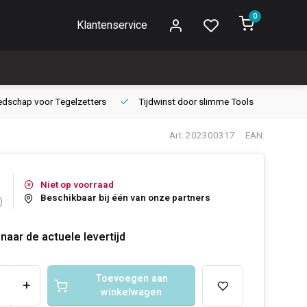
0
Klantenservice
edschap voor
Tegelzetters
Tijdwinst door
slimme Tools
Gara
Art: 202300317
EAN:
Niet op voorraad
Beschikbaar bij één van onze partners
)
naar de actuele levertijd
Toevoegen aan
+
winkelwagen