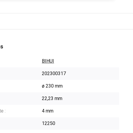
es
BIHUI
202300317
ø 230 mm
22,23 mm
e :
4 mm
12250