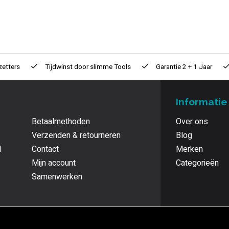
zetters
Tijdwinst door
slimme Tools
Garantie
2 + 1 Jaar
Informatie
Betaalmethoden
Over ons
Verzenden & retourneren
Blog
l
Contact
Merken
Mijn account
Categorieën
Samenwerken