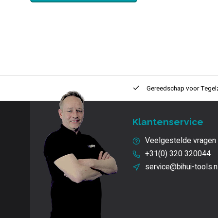
ntie
2 + 1 Jaar
Innovatie
en kwaliteit
Gereedschap voor
Tegel
Klantenservice
Veelgestelde vragen
+31(0) 320 320044
service@bihui-tools.n