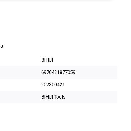
es
BIHUI
6970431877059
202300421
BIHUI Tools