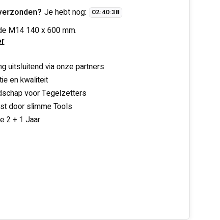
verzonden?
Je hebt nog:
02
:
40
:
37
de M14 140 x 600 mm.
r
ng uitsluitend via onze partners
ie en kwaliteit
schap voor Tegelzetters
nst door slimme Tools
ie 2 + 1 Jaar