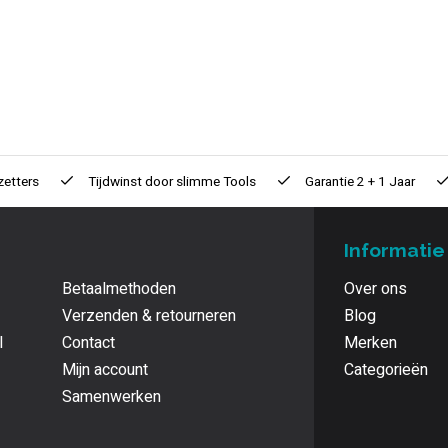
zetters
Tijdwinst door
slimme Tools
Garantie
2 + 1 Jaar
Informatie
Betaalmethoden
Over ons
Verzenden & retourneren
Blog
l
Contact
Merken
Mijn account
Categorieën
Samenwerken