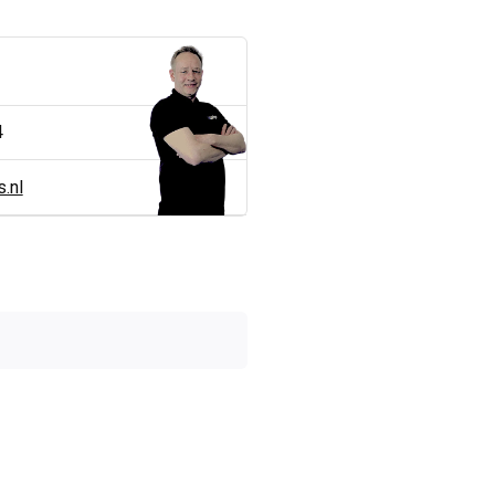
4
.nl