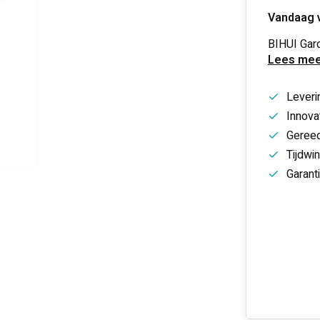
Vandaag 
BIHUI Gar
Lees mee
Leveri
Innovat
Gereed
Tijdwi
Garant