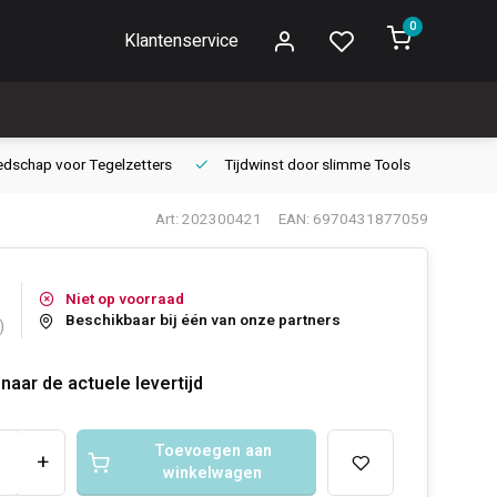
0
Klantenservice
edschap voor
Tegelzetters
Tijdwinst door
slimme Tools
Gara
Art: 202300421
EAN: 6970431877059
Niet op voorraad
Beschikbaar bij één van onze partners
)
naar de actuele levertijd
Toevoegen aan
+
winkelwagen