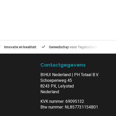
Innovatie
en kwaliteit
Gereedschap voor
Tegelzetters
Tijd
Contactgegevens
BIHUI Nederland | PH Totaal B.V.
Schoepenweg 45
8243 PX, Lelystad
Nederland
KVK nummer: 69095132
Btw nummer: NL857731154B01