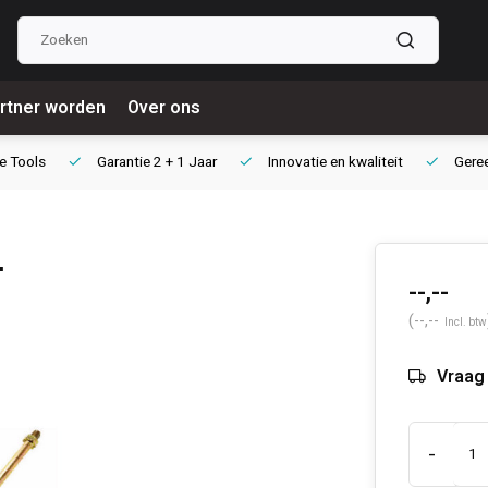
rtner worden
Over ons
e Tools
Garantie
2 + 1 Jaar
Innovatie
en kwaliteit
Gere
.
--,--
(--,--
Incl. btw
Vraag 
-