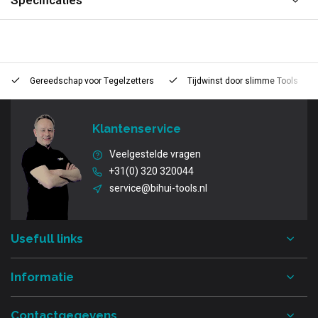
Specificaties
Gereedschap voor
Tegelzetters
Tijdwinst door
slimme Tools
Klantenservice
Veelgestelde vragen
+31(0) 320 320044
service@bihui-tools.nl
Usefull links
Informatie
Contactgegevens