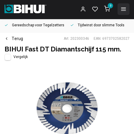
0
Gereedschap voor
Tegelzetters
Tijdwinst door
slimme Tools
Terug
Art: 202300346
EAN: 6973702582027
BIHUI Fast DT Diamantschijf 115 mm.
Vergelijk