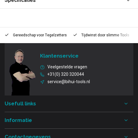
Specificaties
Gereedschap voor
Tegelzetters
Tijdwinst door
slimme Tools
Klantenservice
Veelgestelde vragen
+31(0) 320 320044
service@bihui-tools.nl
Usefull links
Informatie
Contactgegevens