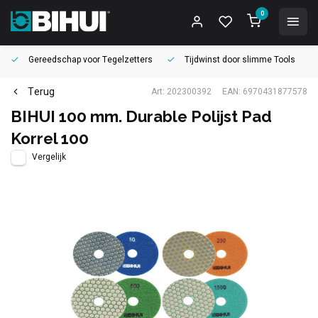
0
Gereedschap voor
Tegelzetters
Tijdwinst door
slimme Tools
Terug
Art: 202300392
EAN: 6970431877578
BIHUI 100 mm. Durable Polijst Pad
Korrel 100
Vergelijk