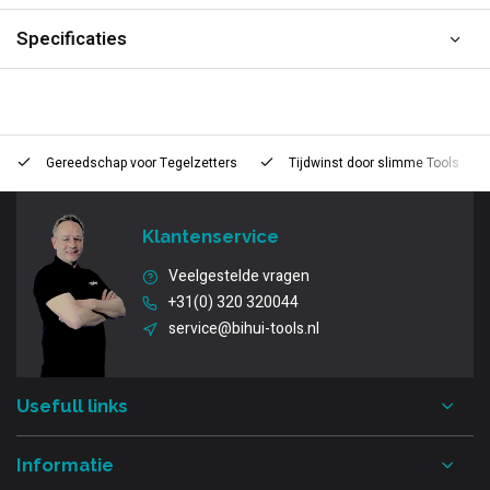
Specificaties
Gereedschap voor
Tegelzetters
Tijdwinst door
slimme Tools
Klantenservice
Veelgestelde vragen
+31(0) 320 320044
service@bihui-tools.nl
Usefull links
Informatie