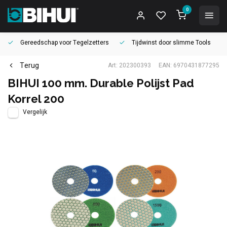
0
Gereedschap voor
Tegelzetters
Tijdwinst door
slimme Tools
Terug
Art: 202300393
EAN: 6970431877295
BIHUI 100 mm. Durable Polijst Pad
Korrel 200
Vergelijk