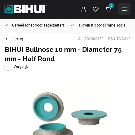
0
Gereedschap voor
Tegelzetters
Tijdwinst door
slimme Tools
Terug
Art: 202400189
EAN: DVG310
BIHUI Bullnose 10 mm - Diameter 75
mm - Half Rond
Vergelijk