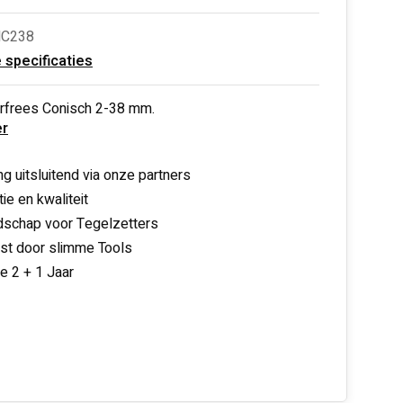
MC238
e specificaties
rfrees Conisch 2-38 mm.
r
ng uitsluitend via onze partners
ie en kwaliteit
schap voor Tegelzetters
nst door slimme Tools
ie 2 + 1 Jaar