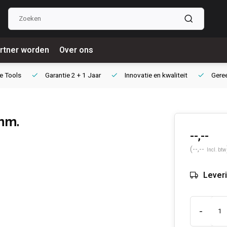
rtner worden
Over ons
e Tools
Garantie
2 + 1 Jaar
Innovatie
en kwaliteit
Gere
mm.
--,--
(--,--
Incl. btw
Leveri
-