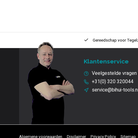
ntie
2 + 1 Jaar
Innovatie
en kwaliteit
Gereedschap voor
Tegel
Klantenservice
Veelgestelde vragen
+31(0) 320 320044
service@bihui-tools.n
Algemene voorwaarden
Disclaimer
Privacy Policy
Sitemap