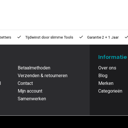
zetters
Tijdwinst door
slimme Tools
Garantie
2 + 1 Jaar
Informatie
Betaalmethoden
Over ons
Verzenden & retourneren
Blog
l
Contact
Merken
Mijn account
Categorieën
Samenwerken