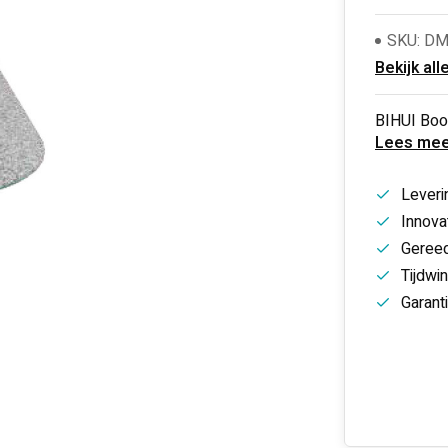
SKU: D
Bekijk all
BIHUI Boo
Lees mee
Leveri
Innovat
Gereed
Tijdwi
Garant