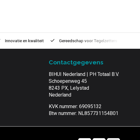
Innovatie
en kwaliteit
Gereedschap voor
Tegelzetters
Tijd
Contactgegevens
BIHUI Nederland | PH Totaal B.V.
Schoepenweg 45
8243 PX, Lelystad
Nederland
KVK nummer: 69095132
Btw nummer: NL857731154B01