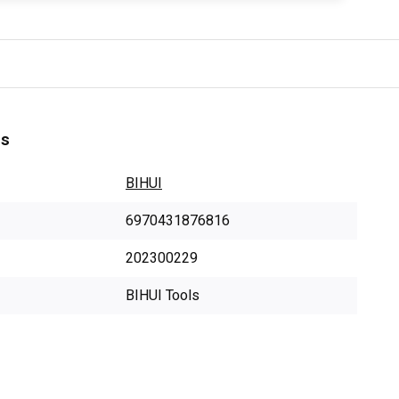
es
BIHUI
6970431876816
202300229
BIHUI Tools