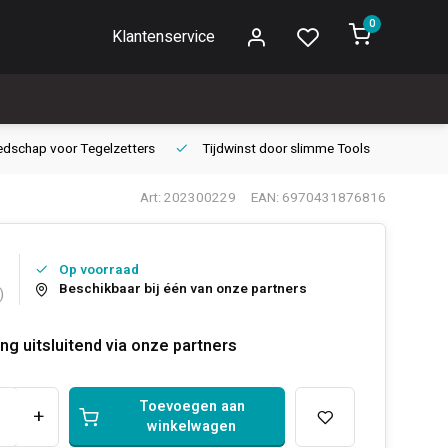
0
Klantenservice
edschap voor
Tegelzetters
Tijdwinst door
slimme Tools
Gara
Art: 202300229
EAN: 6970431876816
Op voorraad
Beschikbaar bij één van onze partners
)
ng uitsluitend via onze partners
Toevoegen aan
+
winkelwagen