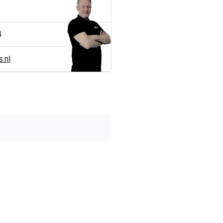
4
.nl