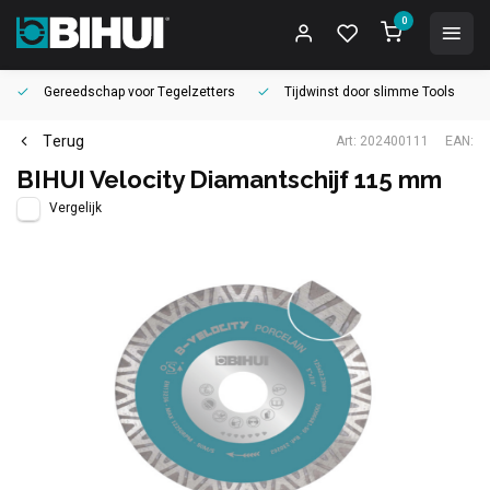
0
Gereedschap voor
Tegelzetters
Tijdwinst door
slimme Tools
Terug
Art: 202400111
EAN:
BIHUI Velocity Diamantschijf 115 mm
Vergelijk