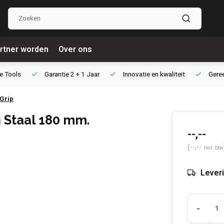
rtner worden
Over ons
e Tools
Garantie
2 + 1 Jaar
Innovatie
en kwaliteit
Gere
 Grip
 Staal 180 mm.
--,--
(--,--
Incl. btw
Leveri
-