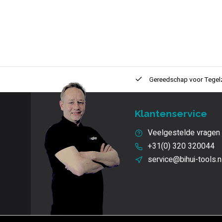
ntie
2 + 1 Jaar
Innovatie
en kwaliteit
Gereedschap voor
Tegel
Klantenservice
Veelgestelde vragen
+31(0) 320 320044
service@bihui-tools.n