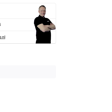
4
.nl