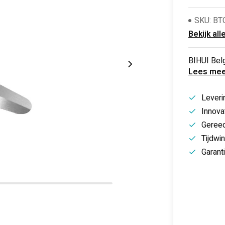
SKU: B
Bekijk all
BIHUI Belg
Lees mee
Leveri
Innovat
Gereed
Tijdwi
Garant