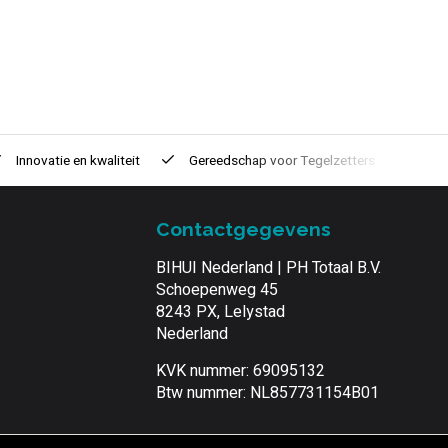
Innovatie
en kwaliteit
Gereedschap voor
Tegelzetters
Tijd
Contactgegevens
BIHUI Nederland | PH Totaal B.V.
Schoepenweg 45
8243 PX, Lelystad
Nederland
KVK nummer: 69095132
Btw nummer: NL857731154B01