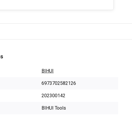
es
BIHUI
6973702582126
202300142
BIHUI Tools