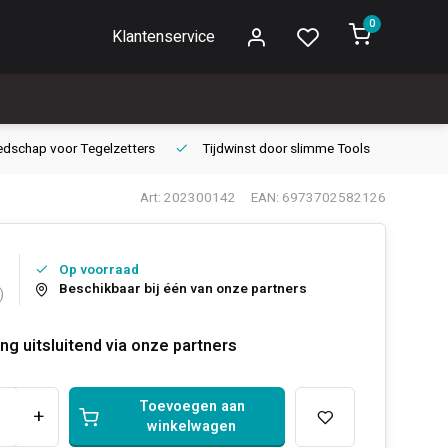
0
Klantenservice
edschap voor
Tegelzetters
Tijdwinst door
slimme Tools
Gara
Art: 202300142
EAN: 6973702582126
Op voorraad
Beschikbaar bij één van onze partners
)
ng uitsluitend via onze partners
Toevoegen aan
+
winkelwagen