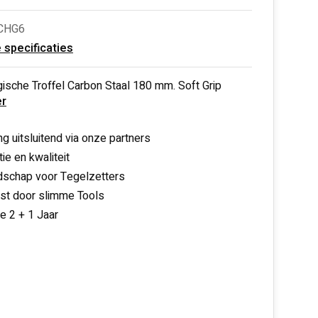
TCHG6
e specificaties
ische Troffel Carbon Staal 180 mm. Soft Grip
r
ng uitsluitend via onze partners
ie en kwaliteit
schap voor Tegelzetters
nst door slimme Tools
ie 2 + 1 Jaar