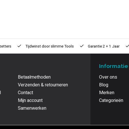
zetters
Tijdwinst door
slimme Tools
Garantie
2 + 1 Jaar
Informatie
Betaalmethoden
Over ons
Verzenden & retourneren
Blog
l
Contact
Merken
Mijn account
Categorieën
Samenwerken