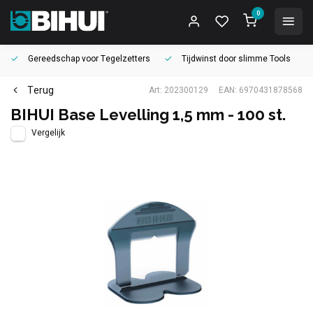
0
Gereedschap voor
Tegelzetters
Tijdwinst door
slimme Tools
Terug
Art: 202300129
EAN: 6970431878568
BIHUI Base Levelling 1,5 mm - 100 st.
Vergelijk