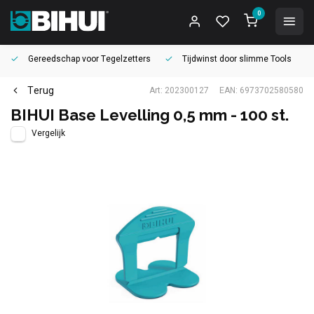
0
Gereedschap voor
Tegelzetters
Tijdwinst door
slimme Tools
Terug
Art: 202300127
EAN: 6973702580580
BIHUI Base Levelling 0,5 mm - 100 st.
Vergelijk