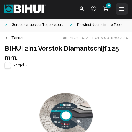
0
Gereedschap voor
Tegelzetters
Tijdwinst door
slimme Tools
Terug
Art: 202300402
EAN: 6973702582034
BIHUI 2in1 Verstek Diamantschijf 125
mm.
Vergelijk