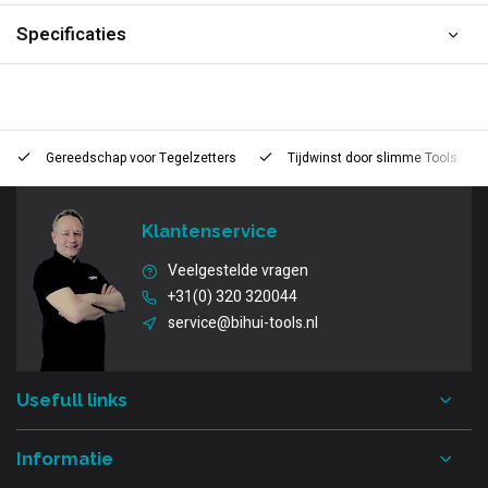
Specificaties
Gereedschap voor
Tegelzetters
Tijdwinst door
slimme Tools
Klantenservice
Veelgestelde vragen
+31(0) 320 320044
service@bihui-tools.nl
Usefull links
Informatie