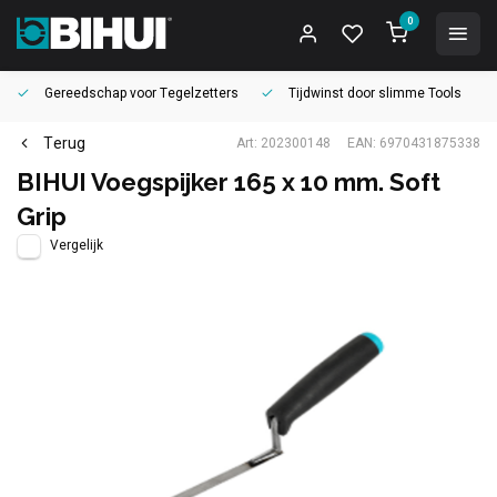
0
Gereedschap voor
Tegelzetters
Tijdwinst door
slimme Tools
Terug
Art: 202300148
EAN: 6970431875338
BIHUI Voegspijker 165 x 10 mm. Soft
Grip
Vergelijk