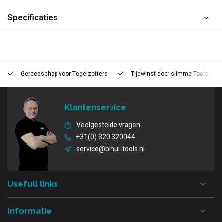
Specificaties
Gereedschap voor
Tegelzetters
Tijdwinst door
slimme Tools
Klantenservice
Veelgestelde vragen
+31(0) 320 320044
service@bihui-tools.nl
Usefull links
Informatie