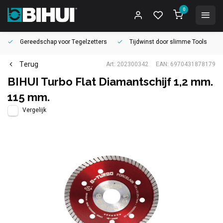
0
Gereedschap voor
Tegelzetters
Tijdwinst door
slimme Tools
Terug
Art: 202300342
EAN: 6970431878179
BIHUI Turbo Flat Diamantschijf 1,2 mm.
115 mm.
Vergelijk