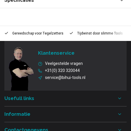
Specificaties
Gereedschap voor
Tegelzetters
Tijdwinst door
slimme Tools
Klantenservice
Veelgestelde vragen
+31(0) 320 320044
service@bihui-tools.nl
Usefull links
Informatie
Contactgegevens