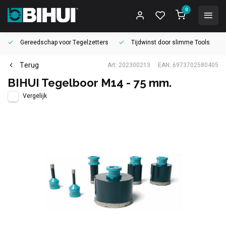
0
Gereedschap voor
Tegelzetters
Tijdwinst door
slimme Tools
Terug
Art: 202300213
EAN: 6973702580405
BIHUI Tegelboor M14 - 75 mm.
Vergelijk