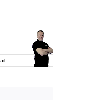
4
.nl