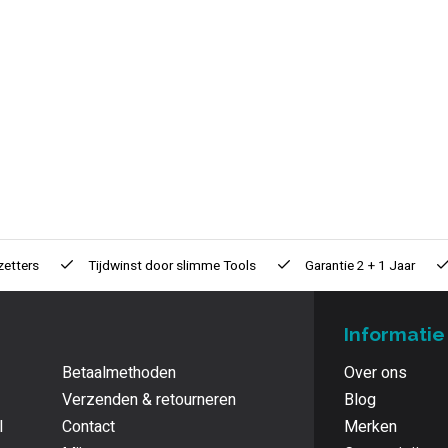
zetters
Tijdwinst door
slimme Tools
Garantie
2 + 1 Jaar
Informatie
Betaalmethoden
Over ons
Verzenden & retourneren
Blog
l
Contact
Merken