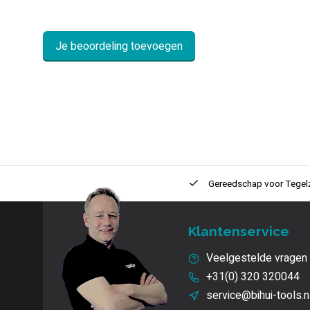
Je beoordeling toevoegen
ntie
2 + 1 Jaar
Innovatie
en kwaliteit
Gereedschap voor
Tegel
Klantenservice
Veelgestelde vragen
+31(0) 320 320044
service@bihui-tools.n