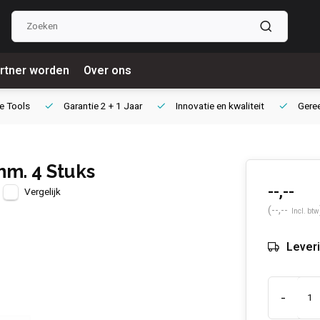
rtner worden
Over ons
e Tools
Garantie
2 + 1 Jaar
Innovatie
en kwaliteit
Gere
mm. 4 Stuks
--,--
Vergelijk
(--,--
Incl. btw
Leveri
-