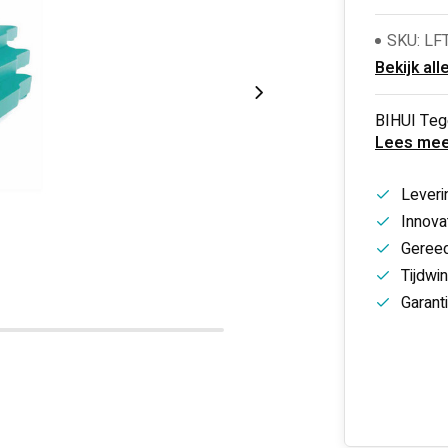
SKU: LF
Bekijk all
BIHUI Teg
Lees mee
Leveri
Innovat
Gereed
Tijdwi
Garant