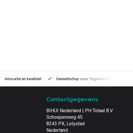
Innovatie
en kwaliteit
Gereedschap voor
Tegelzetters
Tijd
Contactgegevens
BIHUI Nederland | PH Totaal B.V.
Schoepenweg 45
8243 PX, Lelystad
Nederland