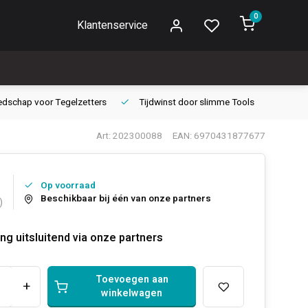
0
Klantenservice
edschap voor
Tegelzetters
Tijdwinst door
slimme Tools
Gara
Art: 202300088
EAN: 6970431877677
Op voorraad
Beschikbaar bij één van onze partners
)
ng uitsluitend via onze partners
Toevoegen aan
+
winkelwagen