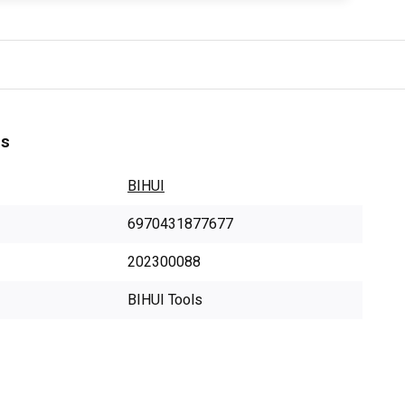
es
BIHUI
6970431877677
202300088
BIHUI Tools