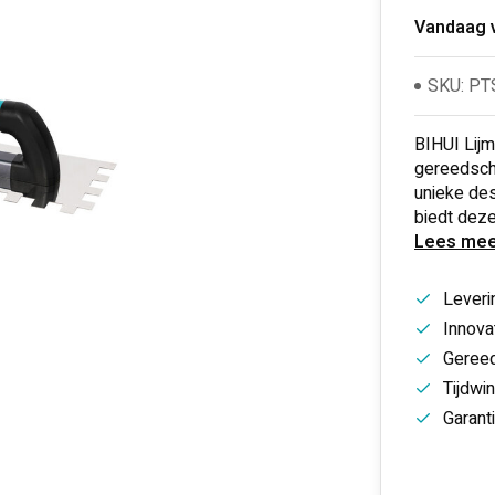
Vandaag 
SKU: P
BIHUI Lij
gereedscha
unieke des
biedt deze
Lees mee
Leveri
Innovat
Gereed
Tijdwi
Garant