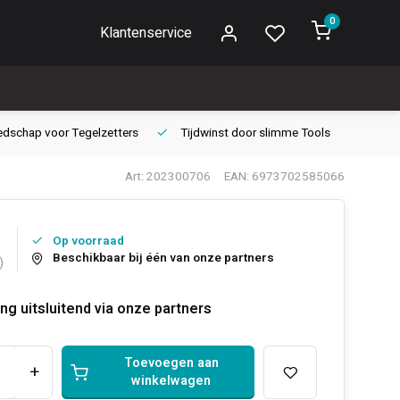
0
Klantenservice
edschap voor
Tegelzetters
Tijdwinst door
slimme Tools
Gara
Art: 202300706
EAN: 6973702585066
Op voorraad
Beschikbaar bij één van onze partners
)
ng uitsluitend via onze partners
Toevoegen aan
+
winkelwagen