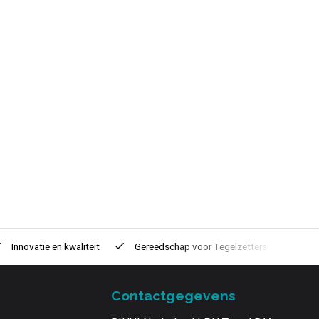
Innovatie
en kwaliteit
Gereedschap voor
Tegelzetters
Tijd
Contactgegevens