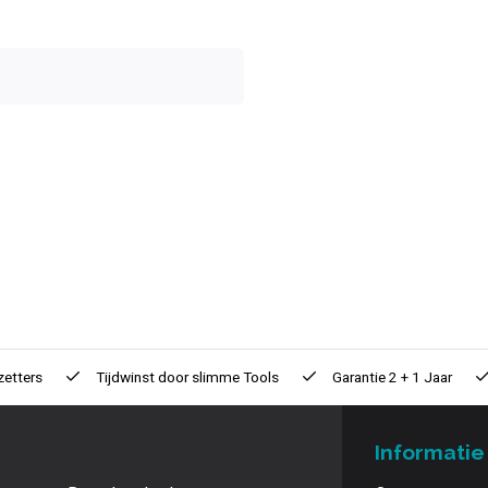
zetters
Tijdwinst door
slimme Tools
Garantie
2 + 1 Jaar
Informatie