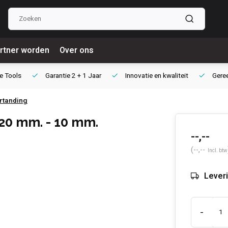
rtner worden
Over ons
e Tools
Garantie
2 + 1 Jaar
Innovatie
en kwaliteit
Gere
rtanding
20 mm. - 10 mm.
--,--
(--,--
Incl. btw
Leveri
-