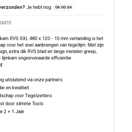
verzonden?
Je hebt nog:
06
:
00
:
04
TSM10
mkam RVS XXL 480 x 120 - 10 mm vertanding is het
p voor het snel aanbrengen van tegellijm. Met zijn
ign, extra dik RVS blad en lange metalen greep,
 lijmkam ongeëvenaarde efficiëntie
r
ng uitsluitend via onze partners
ie en kwaliteit
schap voor Tegelzetters
nst door slimme Tools
ie 2 + 1 Jaar