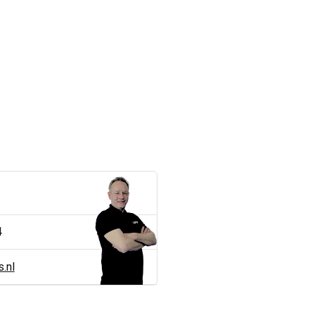
4
.nl