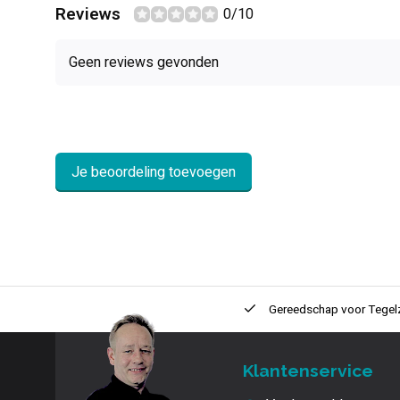
Reviews
0/10
Geen reviews gevonden
Je beoordeling toevoegen
ntie
2 + 1 Jaar
Innovatie
en kwaliteit
Gereedschap voor
Tegel
Klantenservice