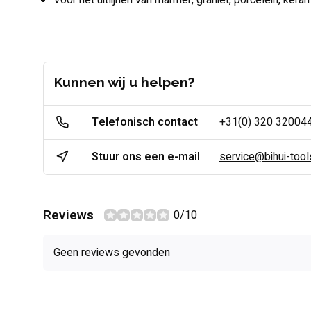
Voor het uitlijnen van marmer, graniet, porcelein, keram
Kunnen wij u helpen?
Telefonisch contact
+31(0) 320 32004
Stuur ons een e-mail
service@bihui-tools
Reviews
0/10
Geen reviews gevonden