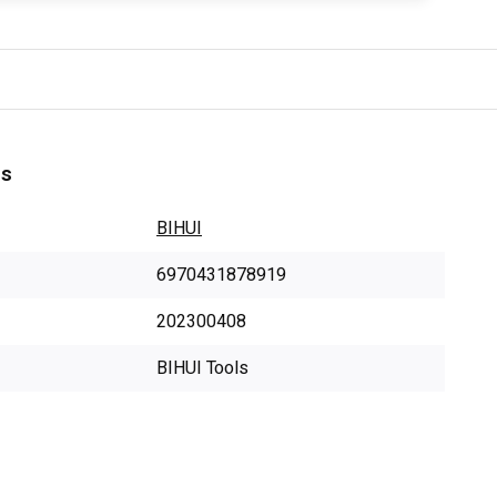
es
BIHUI
6970431878919
202300408
BIHUI Tools