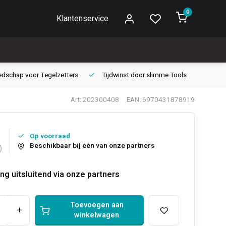
0
Klantenservice
edschap voor
Tegelzetters
Tijdwinst door
slimme Tools
Gara
Art: 202300408
EAN: 6970431878919
Op voorraad
Beschikbaar bij één van onze partners
)
ng uitsluitend via onze partners
Toevoegen aan
+
winkelwagen