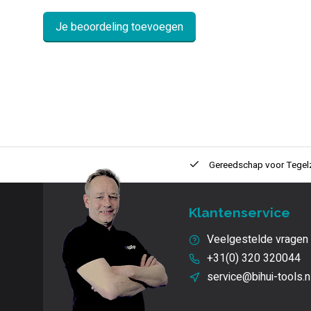
Je beoordeling toevoegen
ntie
2 + 1 Jaar
Innovatie
en kwaliteit
Gereedschap voor
Tegel
Klantenservice
Veelgestelde vragen
+31(0) 320 320044
service@bihui-tools.n