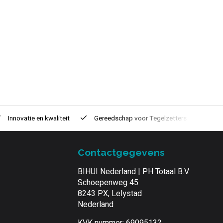
Innovatie
en kwaliteit
Gereedschap voor
Tegelzetters
Tijd
Contactgegevens
BIHUI Nederland | PH Totaal B.V.
Schoepenweg 45
8243 PX, Lelystad
Nederland