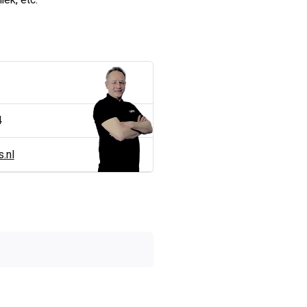
iek, etc.
4
.nl