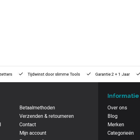
zetters
Tijdwinst door
slimme Tools
Garantie
2 + 1 Jaar
Informatie
Betaalmethoden
Over ons
Verzenden & retourneren
Blog
l
Contact
Merken
Mijn account
Categorieën