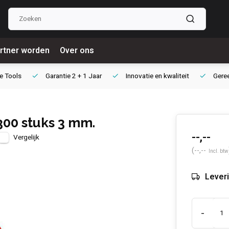
rtner worden
Over ons
e Tools
Garantie
2 + 1 Jaar
Innovatie
en kwaliteit
Gere
300 stuks 3 mm.
--,--
Vergelijk
(--,--
Incl. btw
Leveri
-