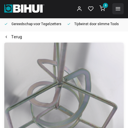
0
Gereedschap voor
Tegelzetters
Tijdwinst door
slimme Tools
Terug