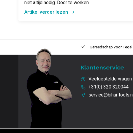
niet altijd nodig. Door te werken...
Artikel verder lezen
ntie
2 + 1 Jaar
Innovatie
en kwaliteit
Gereedschap voor
Tegel
Klantenservice
Veelgestelde vragen
+31(0) 320 320044
service@bihui-tools.n