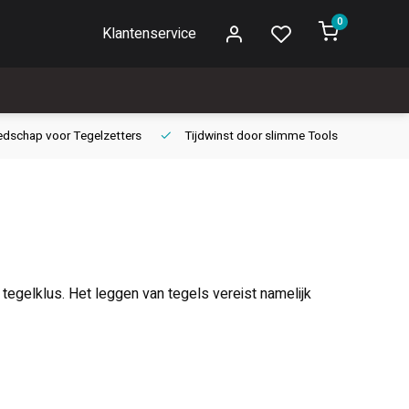
0
Klantenservice
edschap voor
Tegelzetters
Tijdwinst door
slimme Tools
Gara
 tegelklus. Het leggen van tegels vereist namelijk