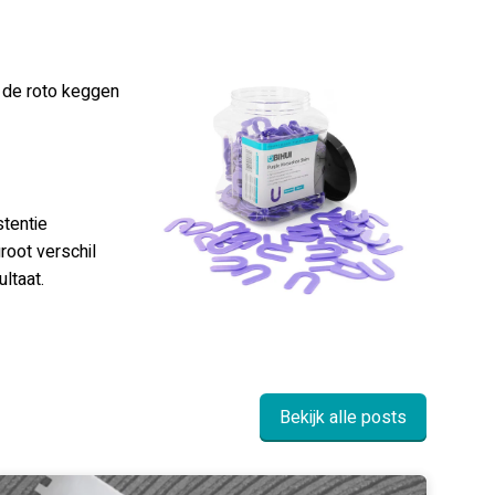
 de roto keggen
stentie
root verschil
ltaat.
Bekijk alle posts