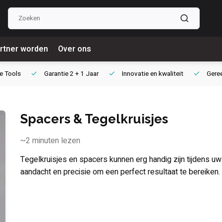
rtner worden
Over ons
e Tools
Garantie
2 + 1 Jaar
Innovatie
en kwaliteit
Gere
Spacers & Tegelkruisjes
~2
minuten lezen
Tegelkruisjes en spacers kunnen erg handig zijn tijdens uw
aandacht en precisie om een perfect resultaat te bereiken.