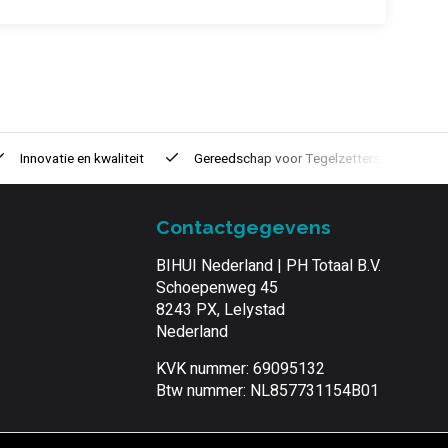
Innovatie
en kwaliteit
Gereedschap voor
Tegelzetters
Ti
Contactgegevens
BIHUI Nederland | PH Totaal B.V.
Schoepenweg 45
8243 PX, Lelystad
Nederland
KVK nummer: 69095132
Btw nummer: NL857731154B01