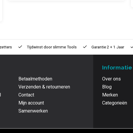
zetters
Tijdwinst door
slimme Tools
Garantie
2 + 1 Jaar
Informatie
Betaalmethoden
Over ons
Verzenden & retourneren
Blog
l
Contact
Merken
Mijn account
Categorieën
Samenwerken