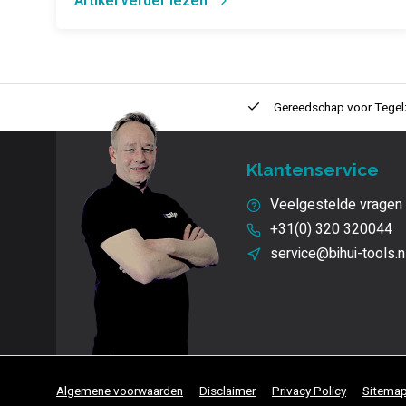
Artikel verder lezen
ntie
2 + 1 Jaar
Innovatie
en kwaliteit
Gereedschap voor
Tegel
Klantenservice
Veelgestelde vragen
+31(0) 320 320044
service@bihui-tools.n
Algemene voorwaarden
Disclaimer
Privacy Policy
Sitema