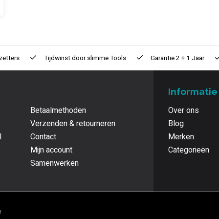
zetters
Tijdwinst door
slimme Tools
Garantie
2 + 1 Jaar
Informatie
Betaalmethoden
Over ons
Verzenden & retourneren
Blog
l
Contact
Merken
Mijn account
Categorieën
Samenwerken
p