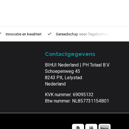
Innovatie
en kwaliteit
Gereedschap voor
Tegelzetters
Ti
Contactgegevens
BIHUI Nederland | PH Totaal B.V.
Schoepenweg 45
8243 PX, Lelystad
Nederland
KVK nummer: 69095132
Btw nummer: NL857731154B01