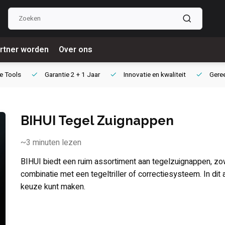
rtner worden
Over ons
e Tools
Garantie
2 + 1 Jaar
Innovatie
en kwaliteit
Gere
BIHUI Tegel Zuignappen
~3
minuten lezen
BIHUI biedt een ruim assortiment aan tegelzuignappen, zow
combinatie met een tegeltriller of correctiesysteem. In dit a
keuze kunt maken.