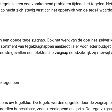
 tegels is een veelvoorkomend probleem tijdens het tegelen. He
gnap hecht zich stevig vast aan het oppervlak van de tegel, waar
 van een goede tegelzuignap. Ook het werk van de doe-het-zelver
sortiment van tegelzuignappen aanbiedt, is er voor ieder budget
eeste gevallen een elektrische zuignap noodzakelijk zijn, terwij
categorieën:
jdens uw tegelklus. De tegels worden opgetild door de zuignap 
modellen beschikbaar, zeer uiteenlopend qua prijs. De tegelzuign