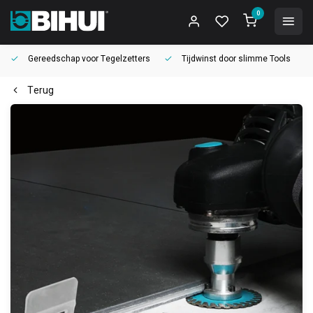
0
Gereedschap voor
Tegelzetters
Tijdwinst door
slimme Tools
Terug