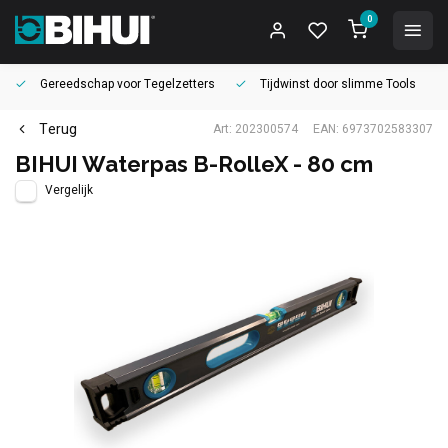
0
Gereedschap voor
Tegelzetters
Tijdwinst door
slimme Tools
Terug
Art: 202300574
EAN: 6973702583307
BIHUI Waterpas B-RolleX - 80 cm
Vergelijk