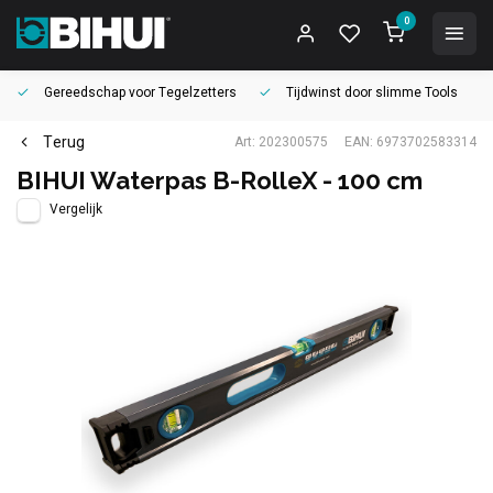
0
Gereedschap voor
Tegelzetters
Tijdwinst door
slimme Tools
Terug
Art: 202300575
EAN: 6973702583314
BIHUI Waterpas B-RolleX - 100 cm
Vergelijk