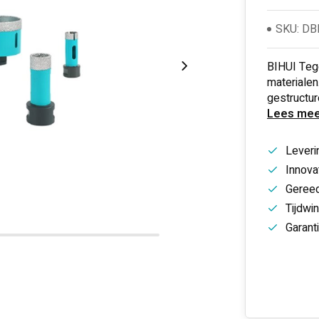
SKU: D
BIHUI Tege
materialen
gestructur
Lees mee
Leveri
Innovat
Gereed
Tijdwi
Garant