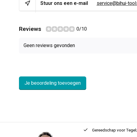
Stuur ons een e-mail
service@bihui-tools
Reviews
0/10
Geen reviews gevonden
Je beoordeling toevoegen
ntie
2 + 1 Jaar
Innovatie
en kwaliteit
Gereedschap voor
Tegel