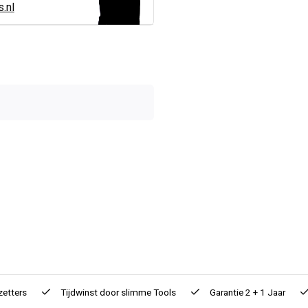
.nl
zetters
Tijdwinst door
slimme Tools
Garantie
2 + 1 Jaar