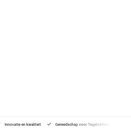
Innovatie
en kwaliteit
Gereedschap voor
Tegelzetters
Tijd