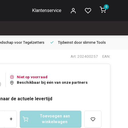
0
Klantenservice
edschap voor
Tegelzetters
Tijdwinst door
slimme Tools
Gara
Art: 202400257
EAN:
Niet op voorraad
Beschikbaar bij één van onze partners
)
naar de actuele levertijd
Toevoegen aan
+
winkelwagen