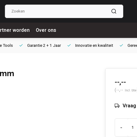
rtner worden
Over ons
e Tools
Garantie
2 + 1 Jaar
Innovatie
en kwaliteit
Gere
5 mm
--,--
(--,--
Incl. btw
Vraag 
-