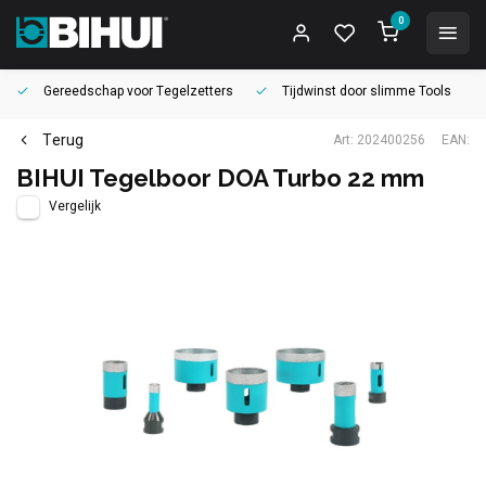
0
Gereedschap voor
Tegelzetters
Tijdwinst door
slimme Tools
Terug
Art: 202400256
EAN:
BIHUI Tegelboor DOA Turbo 22 mm
Vergelijk