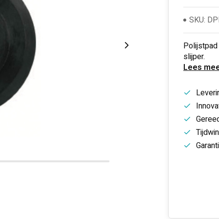
SKU: D
Polijstpa
slijper.
Lees mee
Leveri
Innovat
Gereed
Tijdwi
Garant