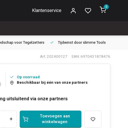
0
Klantenservice
edschap voor
Tegelzetters
Tijdwinst door
slimme Tools
Gara
Art: 202400127
EAN: 6970431878476
Op voorraad
Beschikbaar bij één van onze partners
)
ng uitsluitend via onze partners
Toevoegen aan
+
winkelwagen