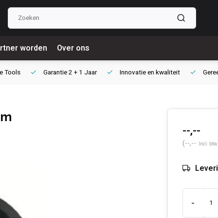
rtner worden
Over ons
e Tools
Garantie
2 + 1 Jaar
Innovatie
en kwaliteit
Gere
mm
--,--
(--,--
Incl. btw
Leveri
-