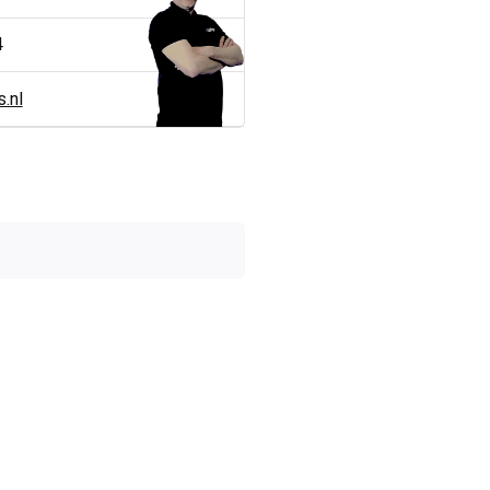
4
.nl