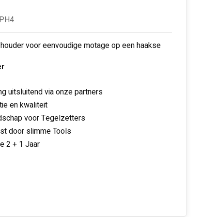
PPH4
d houder voor eenvoudige motage op een haakse
r
ng uitsluitend via onze partners
ie en kwaliteit
schap voor Tegelzetters
nst door slimme Tools
ie 2 + 1 Jaar