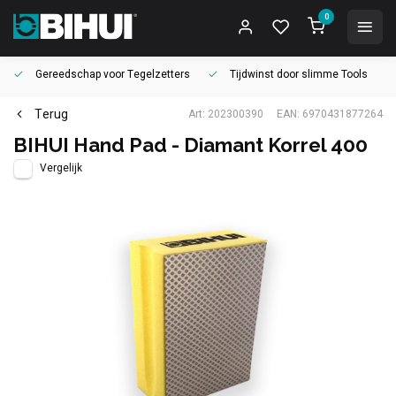
0
Gereedschap voor
Tegelzetters
Tijdwinst door
slimme Tools
Terug
Art: 202300390
EAN: 6970431877264
BIHUI Hand Pad - Diamant Korrel 400
Vergelijk