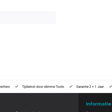
zetters
Tijdwinst door
slimme Tools
Garantie
2 + 1 Jaar
Informatie