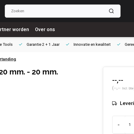
rtner worden
Over ons
e Tools
Garantie
2 + 1 Jaar
Innovatie
en kwaliteit
Gere
rtanding
20 mm. - 20 mm.
--,--
(--,--
Incl. btw
Leveri
-