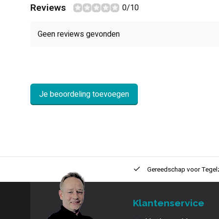
Reviews
0/10
Geen reviews gevonden
Je beoordeling toevoegen
ntie
2 + 1 Jaar
Innovatie
en kwaliteit
Gereedschap voor
Tegel
Klantenservice