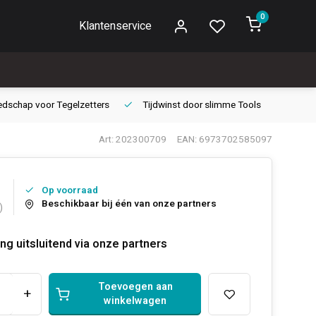
0
Klantenservice
edschap voor
Tegelzetters
Tijdwinst door
slimme Tools
Gara
Art: 202300709
EAN: 6973702585097
Op voorraad
Beschikbaar bij één van onze partners
)
ng uitsluitend via onze partners
Toevoegen aan
+
winkelwagen