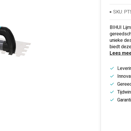
SKU: P
BIHUI Lij
gereedscha
unieke des
biedt deze
Lees mee
Leveri
Innovat
Gereed
Tijdwi
Garant