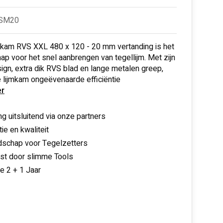
TSM20
mkam RVS XXL 480 x 120 - 20 mm vertanding is het
p voor het snel aanbrengen van tegellijm. Met zijn
ign, extra dik RVS blad en lange metalen greep,
 lijmkam ongeëvenaarde efficiëntie
r
ng uitsluitend via onze partners
ie en kwaliteit
schap voor Tegelzetters
nst door slimme Tools
ie 2 + 1 Jaar