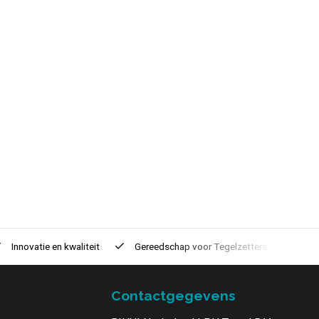
Innovatie
en kwaliteit
Gereedschap voor
Tegelzetters
Tijd
Contactgegevens